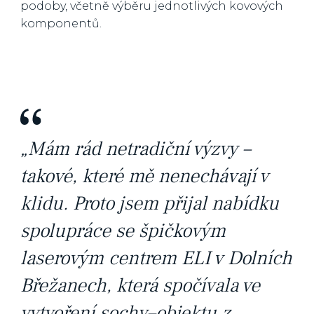
podoby, včetně výběru jednotlivých kovových
komponentů.
„Mám rád netradiční výzvy –
takové, které mě nenechávají v
klidu. Proto jsem přijal nabídku
spolupráce se špičkovým
laserovým centrem ELI v Dolních
Břežanech, která spočívala ve
vytvoření sochy–objektu z