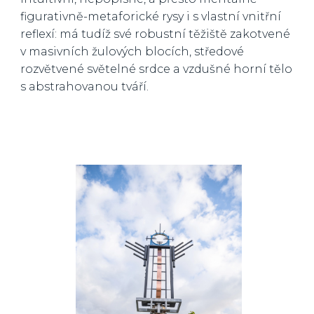
figurativně-metaforické rysy i s vlastní vnitřní
reflexí: má tudíž své robustní těžiště zakotvené
v masivních žulových blocích, středové
rozvětvené světelné srdce a vzdušné horní tělo
s abstrahovanou tváří.